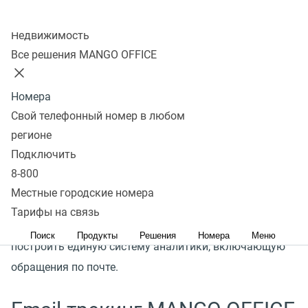
Колл-центр
Подключить
Недвижимость
Все решения MANGO OFFICE
Номера
Что такое email‑трекинг
Свой телефонный номер в любом
регионе
Email-трекинг MANGO OFFICE — это система сбора
Подключить
статистики email-обращений клиентов, пришедших по
8-800
рекламным объявлениям и другим каналам
Местные городские номера
продвижения. Email-трекинг позволяет определить
Тарифы на связь
эффективность как онлайн, так и офлайн-каналов и
Поиск
Продукты
Решения
Номера
Меню
построить единую систему аналитики, включающую
обращения по почте.