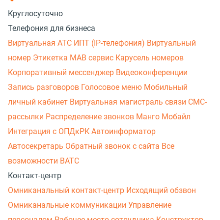
Круглосуточно
Телефония для бизнеса
Виртуальная АТС
ИПТ (IP-телефония)
Виртуальный
номер
Этикетка
МАВ сервис
Карусель номеров
Корпоративный мессенджер
Видеоконференции
Запись разговоров
Голосовое меню
Мобильный
личный кабинет
Виртуальная магистраль связи
СМС-
рассылки
Распределение звонков
Манго Мобайл
Интеграция с ОПДкРК
Автоинформатор
Автосекретарь
Обратный звонок с сайта
Все
возможности ВАТС
Контакт-центр
Омниканальный контакт-центр
Исходящий обзвон
Омниканальные коммуникации
Управление
персоналом
Рабочее место сотрудника
Конструктор