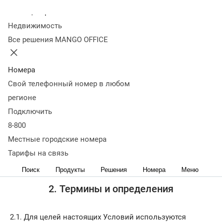
Колл-центр
1. Сфера действия
Недвижимость
Все решения MANGO OFFICE
1.1. Настоящие Условия оказания услуг связи (далее –
«Условия»
) разработаны в соответствии с действующим
законодательством Российской Федерации и регулируют
Номера
взаимоотношения между Абонентами, пользующимися
Свой телефонный номер в любом
услугами связи (далее –
«Услугами»
) и Оператором при
регионе
оказании этих услуг.
Подключить
1.2. Все услуги связи, в соответствии с настоящими
8-800
Условиями, оказываются под товарным знаком
MANGO
Местные городские номера
OFFICE
, который надлежащим образом зарегистрирован
Тарифы на связь
и охраняется в соответствии с действующим
законодательством Российской Федерации.
Поиск
Продукты
Решения
Номера
Меню
2. Термины и определения
2.1. Для целей настоящих Условий используются