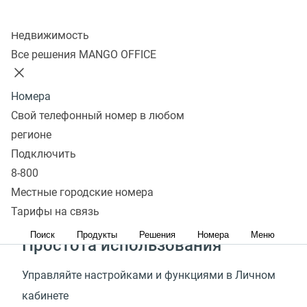
Колл-центр
Быстрый старт
Недвижимость
Все решения MANGO OFFICE
Подключить Виртуальную АТС, получить номер
для бизнеса и начать пользоваться услугами
Номера
можно за 15 минут
Свой телефонный номер в любом
регионе
Стабильная связь
Подключить
MANGO OFFICE является телеком-оператором
8-800
и предоставляет самое высокое качество связи
Местные городские номера
для бизнес-телефонии
Тарифы на связь
Поиск
Продукты
Решения
Номера
Меню
Простота использования
Управляйте настройками и функциями в Личном
кабинете